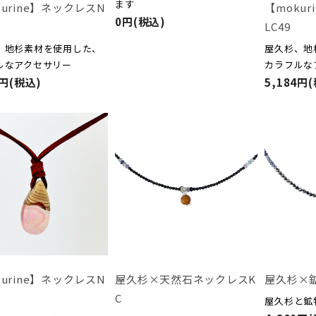
ます
kurine】ネックレスN
【moku
0円(税込)
LC49
、地杉素材を使用した、
屋久杉、地
ルなアクセサリー
カラフルな
4円(税込)
5,184円
kurine】ネックレスN
屋久杉×天然石ネックレスK
屋久杉×
C
屋久杉と鉱