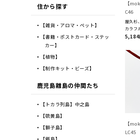
【mo
住から探す
C46
屋久杉
【雑貨・アロマ・ペット】
カラフ
5,18
【書籍・ポストカード・ステッ
カー】
【植物】
【制作キット・ビーズ】
鹿児島離島の仲間たち
【トカラ列島】中之島
【硫黄島】
【mo
【獅子島】
LC45
【甑島】