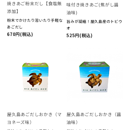
焼きあご粉末だし【食塩無
味付き焼きあご(焦がし醤
添加】
油味)
粉末でかけたり溶いたり手軽な
旨みが凝縮！屋久島産のトビウ
あごだし
オ
670円(税込)
525円(税込)
屋久島あごだしおかき（マ
屋久島あごだしおかき（醤
ヨネーズ味）
油味）