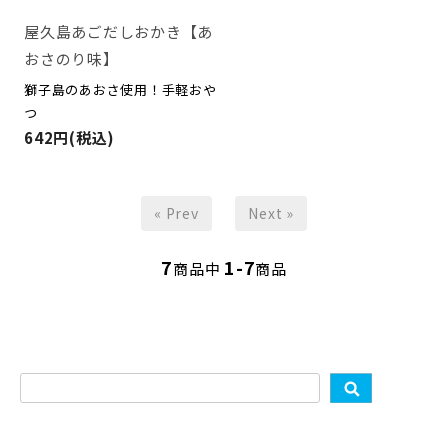
屋久島あごだしおかき【あ
おさのり味】
獅子島のあおさ使用！手軽おや
つ
642円(税込)
« Prev
Next »
7
1-7
商品中
商品