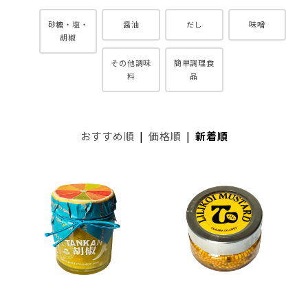
砂糖・塩・
醤油
だし
味噌
胡椒
その他調味
簡単調理食
料
品
おすすめ順
|
価格順
|
新着順