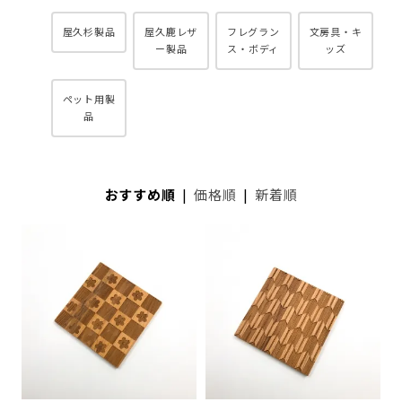
屋久杉製品
屋久鹿レザ
フレグラン
文房具・キ
ー製品
ス・ボディ
ッズ
ペット用製
品
おすすめ順
|
価格順
|
新着順