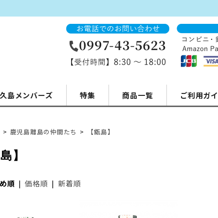
久島メンバーズ
特集
商品一覧
ご利用ガ
>
鹿児島離島の仲間たち
>
【甑島】
甑島】
め順
|
価格順
|
新着順