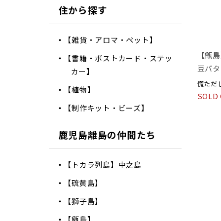
住から探す
【雑貨・アロマ・ペット】
【甑島
【書籍・ポストカード・ステッ
豆バタ
カー】
慌ただ
【植物】
SOLD
【制作キット・ビーズ】
鹿児島離島の仲間たち
【トカラ列島】中之島
【硫黄島】
【獅子島】
【甑島】