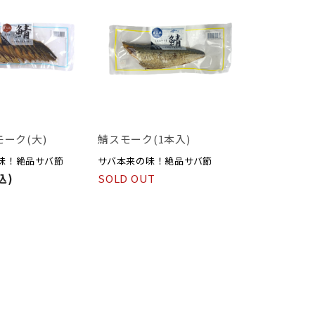
ーク(大)
鯖スモーク(1本入)
味！絶品サバ節
サバ本来の味！絶品サバ節
込)
SOLD OUT