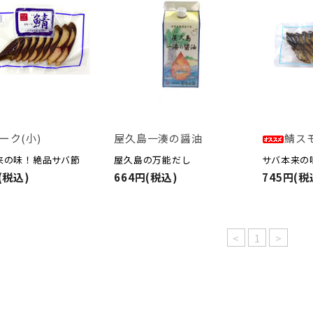
ーク(小)
屋久島一湊の醤油
鯖スモ
来の味！絶品サバ節
屋久島の万能だし
サバ本来の
(税込)
664円(税込)
745円(税
<
1
>