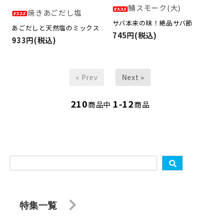
鯖スモーク(大)
焼きあごだし塩
サバ本来の味！絶品サバ節
あごだしと天然塩のミックス
745円(税込)
933円(税込)
« Prev
Next »
210
1-12
商品中
商品
特集一覧