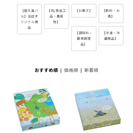
【屋久島バ
【肉/魚加工
【お菓子】
【飲料・お
ル】当店オ
品・農産
酒】
リジナル商
物】
品
【調味料・
【冷凍・冷
簡単調理
蔵商品】
品】
おすすめ順
|
価格順
|
新着順