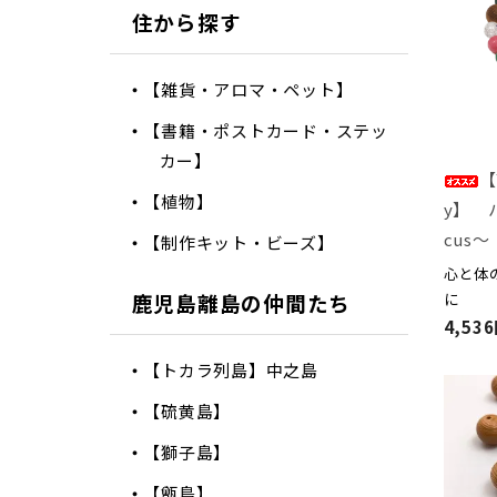
住から探す
【雑貨・アロマ・ペット】
【書籍・ポストカード・ステッ
カー】
【
【植物】
y】 
cus～
【制作キット・ビーズ】
心と体
鹿児島離島の仲間たち
に
4,53
【トカラ列島】中之島
【硫黄島】
【獅子島】
【甑島】