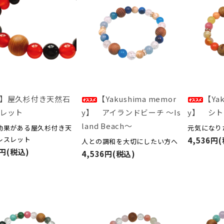
】屋久杉付き天然石
【Yakushima memor
【Yak
レット
y】 アイランドビーチ ～Is
y】 シトラ
land Beach～
効果がある屋久杉付き天
元気になり
レスレット
4,536円
人との調和を大切にしたい方へ
0円(税込)
4,536円(税込)