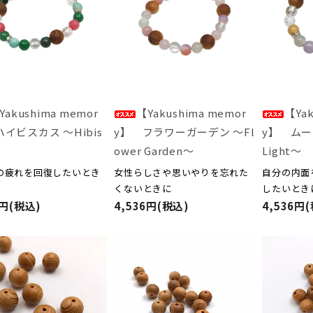
Yakushima memor
【Yakushima memor
【Yak
ハイビスカス ～Hibis
y】 フラワーガーデン ～Fl
y】 ムー
ower Garden～
Light～
の疲れを回復したいとき
女性らしさや思いやりを忘れた
自分の内面
くないときに
したいとき
6円(税込)
4,536円(税込)
4,536円