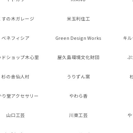
くすの木ガレージ
米玉利住工
ベネフィシア
Green Design Works
キル
ッドショップ木心里
屋久島環境文化財団
ぷ
杉の舎仙人村
うりずん窯
かり堂アクセサリー
やわら香
山口工芸
川東工芸
や