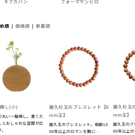
キブカバン
フォーマサンヒロ
め順
|
価格順
|
新着順
屋久杉玉
挿し(小)
屋久杉玉のブレスレット【6
mm玉】
mm玉】
の丸い一輪挿し。置くだ
しとおしゃれな空間が広
屋久玉のブ
屋久玉のブレスレット。樹齢10
す。
00年以上
00年以上のロマンを腕に…