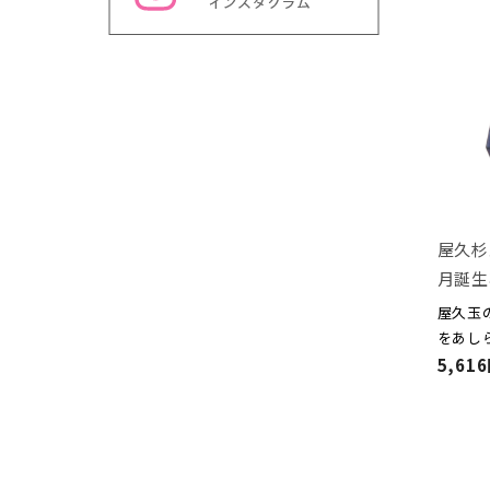
屋久杉
月誕生
屋久玉
をあし
5,61