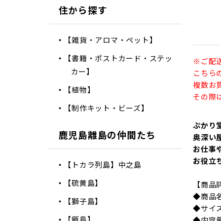
住から探す
【雑貨・アロマ・ペット】
【書籍・ポストカード・ステッ
※ご配
カー】
こちら
複数お
【植物】
その際
【制作キット・ビーズ】
ぷかり
鹿児島離島の仲間たち
奥深い
お仕事
お役立
【トカラ列島】中之島
【硫黄島】
【商品
◆商品
【獅子島】
◆サイズ
【甑島】
◆内容量