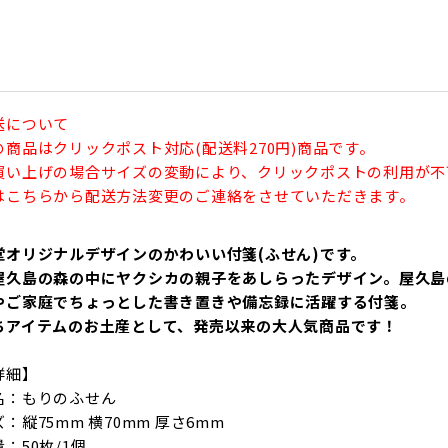
送について
の商品はクリックポスト対応(配送料270円)商品です。
買い上げの場合サイズの変動により、クリックポストの利用が不
はこちらから配送方法変更のご連絡をさせていただきます。
堂オリジナルデザインのかわいい付箋(ふせん)です。
屋久島の森の中にヤクシカの親子をあしらったデザイン。屋久島
やご家庭でちょっとした書き置きや備忘録に活躍する付箋。
ちアイテムのお土産として、発売以来の大人気商品です！
詳細】
名：もりのふせん
：縦75mm 横70mm 厚さ6mm
：50枚/1個