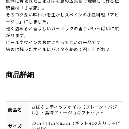
黒潮に育まれたごまさばを島の広葉樹で燻製して作る伝
統食材「さば節」。
そのコク深い味わいを生かしスペインの小皿料理「アヒ
ージョ」にしました。
軽く温めると香ばしいガーリックの香りがいっぱいに広
がります。
ビールやワインのお供にもってこいの一品です。
締めは残ったオイルにパスタを絡めて召し上がれ♪
商品詳細
さばぶしディップオイル【プレーン・バジ
商品名
ル】・島味アヒージョギフトセット
22㎝×11㎝×6.5㎝（ギフトBOX入りラッピ
サイズ
ング後）