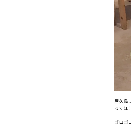
屋久島フ
ってほ
ゴロゴ