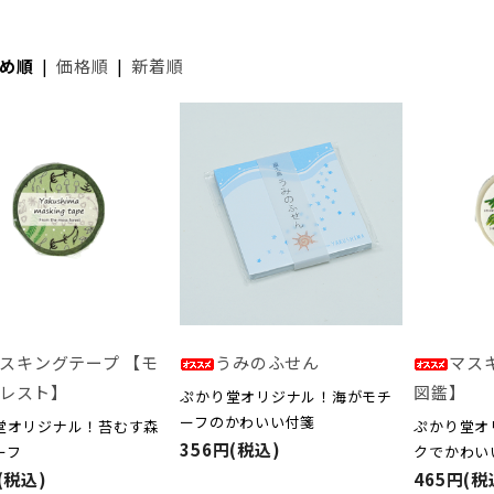
め順
|
価格順
|
新着順
スキングテープ 【モ
うみのふせん
マス
レスト】
図鑑】
ぷかり堂オリジナル！海がモチ
ーフのかわいい付箋
堂オリジナル！苔むす森
ぷかり堂オ
356円(税込)
ーフ
クでかわい
(税込)
465円(税