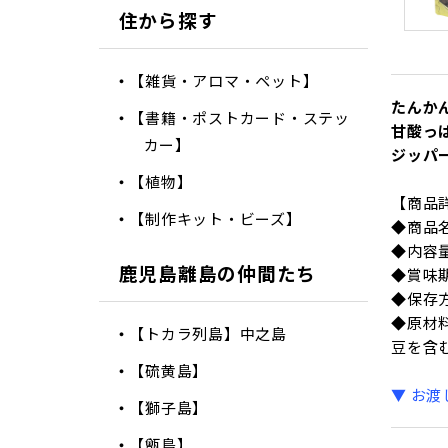
住から探す
【雑貨・アロマ・ペット】
たんか
【書籍・ポストカード・ステッ
甘酸っ
カー】
ジッパ
【植物】
【商品
【制作キット・ビーズ】
◆商品
◆内容量
鹿児島離島の仲間たち
◆賞味
◆保存
◆原材
【トカラ列島】中之島
豆を含
【硫黄島】
▼ お
【獅子島】
【甑島】