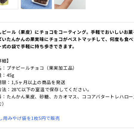
んピール（果皮）にチョコをコーティング。手軽でおいしいお菓
ぱいたんかんの果実味にチョコがベストマッチして、何度も食べ
ー式の袋で手軽に持ち歩きできます。
詳細】
名：プチピールチョコ（果実加工品）
：45g
期限：1,5ヶ月以上の商品を発送
方法：28℃以下の室温で保存してください。
料：たんかん果皮、砂糖、カカオマス、ココアバタートレハロー
む）
渡し用みやげ袋を1枚5円で販売