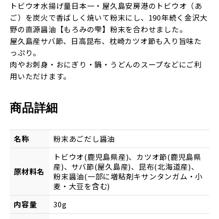
トビウオ水揚げ量日本一・屋久島安房港のトビウオ（あ
ご）を炭火で香ばしく焼いて粉末にし、190年続く金沢大
野の直源醤油【もろみの雫】粉末を合わせました。
屋久島産サバ節、日高昆布、枕崎カツオ節も入り旨味た
っぷり。
肉やお刺身・おにぎり・鍋・うどんのスープなどにご利
用いただけます。
商品詳細
名称
粉末あごだし醤油
トビウオ(鹿児島県産)、カツオ節(鹿児島県
産)、サバ節(屋久島産)、昆布(北海道産)、
原材料名
粉末醤油(一部に増粘剤キサンタンガム・小
麦・大豆を含む)
内容量
30g