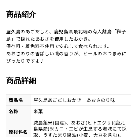
商品紹介
屋久島のあごだしと、鹿児島県最北端の有人離島「獅子
島」で採れたあおさを使用したおかき。
保存料・着色料不使用で安心して食べられます。
あおさのりの香ばしい磯の香りが、ビールのおつまみに
ぴったりですよ♪
商品詳細
商品名
屋久島あごだしおかき あおさのり味
名称
米菓
減農薬米(国産)、あおさ(ヒトエグサ)(鹿児
島県産)※カニ・エビが生息する海域にて採
原材料名
取、うすたまり醤油(小麦、大豆を含む)、